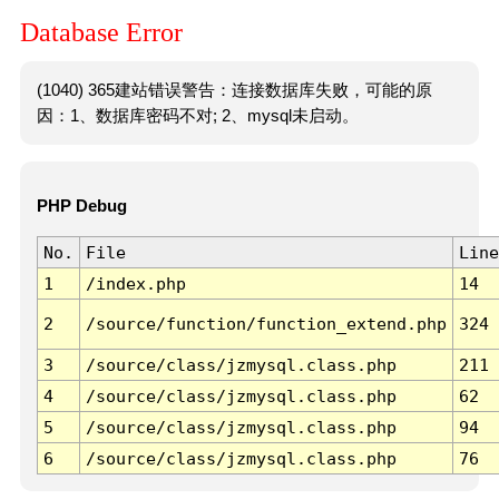
Database Error
(1040) 365建站错误警告：连接数据库失败，可能的原
因：1、数据库密码不对; 2、mysql未启动。
PHP Debug
No.
File
Line
1
/index.php
14
2
/source/function/function_extend.php
324
3
/source/class/jzmysql.class.php
211
4
/source/class/jzmysql.class.php
62
5
/source/class/jzmysql.class.php
94
6
/source/class/jzmysql.class.php
76