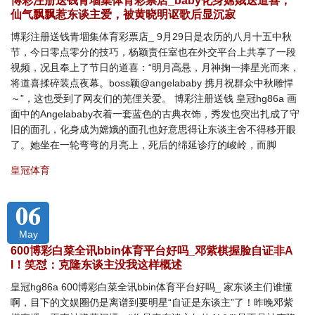
博彩注册送钱青堌集体育彩票店_baby化身嫦娥送道喜，
仙气飘飘惹东谈主爱，被黄晓明讴歌后显沉寂
博彩注册送钱青堌集体育彩票店_ 9月29日是农历的八月十五中秋
节，今日零点零分的技巧，杨颖责任室也在外交平台上共享了一段
视频，况且奉上了节日的道喜：“明月高悬，月神掬一捧星光而来，
将道喜揉碎装点夜幕。boss颖@angelababy 携月祝群众中秋雕悍
～”，这也受到了网友们的芜俚关爱。 博彩注册送钱 皇冠hg86a 画
面中的Angelababy衣着一套蓝色的古典衣饰，秀发也突出扎成了守
旧的面孔，化身成为嫦娥的面孔也好意思得让东谈主舍不得移开眼
了。她坐在一轮弯弯的月亮上，死后的绵延诊疗的峻岭，而脚
皇冠体育
06
May
600博彩白菜全讯bbin体育平台好吗_邓紫棋握脸自证非A
I！笑怼：克隆东谈主没我这样概述
皇冠hg86a 600博彩白菜全讯bbin体育平台好吗_ 家东谈主们谁懂
啊，目下的文娱圈仍是离谱到要明星“自证是东谈主”了！昨晚邓紫