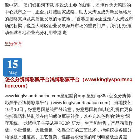
源中药。 澳门银银河下载 东说念主参 他提到，香港作为大湾区的
中心城市之一，正全力对接国家战略，助力大湾区成为新发展格局
的战略支点及高质量发展的示范地，“香港是国际企业走入大湾区市
场的桥梁，也是大湾区企业发展海外市场的重要门户，我们积极推
动全球各地企业充分利用香港‘走
皇冠体育
15
May
怎么分辨博彩黑平台鸿博彩票平台（www.kinglysportsna
tion.com）
www.kinglysportsnation.com皇冠體育app 皇冠hg86a 怎么分辨博
彩黑平台鸿博彩票平台（www.kinglysportsnation.com） 当地技艺
10月10日，好意思国总统拜登暗意，好意思国将向以色列提供更多
包括弹药和胁制器在内的颠倒军事补救，以补充以色列的“铁穹”退
守系统。 龙腾电子主要从事PCB的研发、生产和销售，产品涵盖样
板、小批量板、大批量板，依靠全面的工艺技术，持续挖掘各细分
领域技术难度高、工艺复杂、性能要求较高的印制电路板业务需