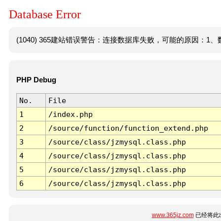
Database Error
(1040) 365建站错误警告：连接数据库失败，可能的原因：1、数
PHP Debug
No.
File
1
/index.php
2
/source/function/function_extend.php
3
/source/class/jzmysql.class.php
4
/source/class/jzmysql.class.php
5
/source/class/jzmysql.class.php
6
/source/class/jzmysql.class.php
www.365jz.com
已经将此