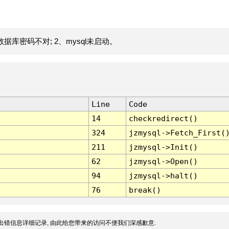
据库密码不对; 2、mysql未启动。
Line
Code
14
checkredirect()
324
jzmysql->Fetch_First(
211
jzmysql->Init()
62
jzmysql->Open()
94
jzmysql->halt()
76
break()
出错信息详细记录, 由此给您带来的访问不便我们深感歉意.