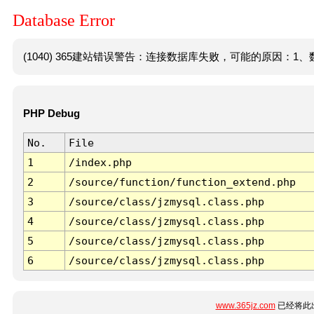
Database Error
(1040) 365建站错误警告：连接数据库失败，可能的原因：1、数
PHP Debug
No.
File
1
/index.php
2
/source/function/function_extend.php
3
/source/class/jzmysql.class.php
4
/source/class/jzmysql.class.php
5
/source/class/jzmysql.class.php
6
/source/class/jzmysql.class.php
www.365jz.com
已经将此