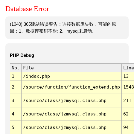
Database Error
(1040) 365建站错误警告：连接数据库失败，可能的原
因：1、数据库密码不对; 2、mysql未启动。
PHP Debug
No.
File
Line
1
/index.php
13
2
/source/function/function_extend.php
1548
3
/source/class/jzmysql.class.php
211
4
/source/class/jzmysql.class.php
62
5
/source/class/jzmysql.class.php
94