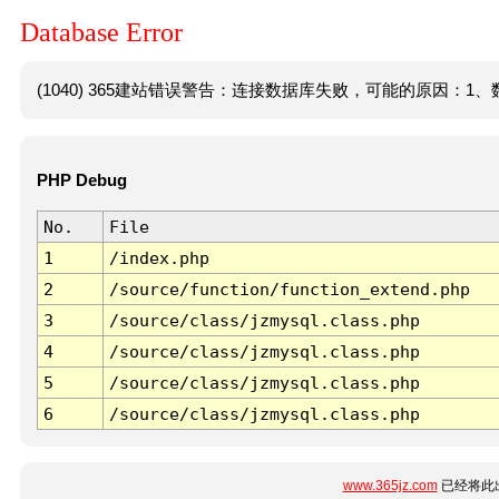
Database Error
(1040) 365建站错误警告：连接数据库失败，可能的原因：1、数
PHP Debug
No.
File
1
/index.php
2
/source/function/function_extend.php
3
/source/class/jzmysql.class.php
4
/source/class/jzmysql.class.php
5
/source/class/jzmysql.class.php
6
/source/class/jzmysql.class.php
www.365jz.com
已经将此