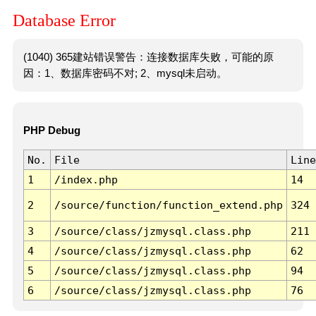
Database Error
(1040) 365建站错误警告：连接数据库失败，可能的原
因：1、数据库密码不对; 2、mysql未启动。
PHP Debug
No.
File
Line
1
/index.php
14
2
/source/function/function_extend.php
324
3
/source/class/jzmysql.class.php
211
4
/source/class/jzmysql.class.php
62
5
/source/class/jzmysql.class.php
94
6
/source/class/jzmysql.class.php
76