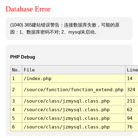
Database Error
(1040) 365建站错误警告：连接数据库失败，可能的原
因：1、数据库密码不对; 2、mysql未启动。
PHP Debug
No.
File
Line
1
/index.php
14
2
/source/function/function_extend.php
324
3
/source/class/jzmysql.class.php
211
4
/source/class/jzmysql.class.php
62
5
/source/class/jzmysql.class.php
94
6
/source/class/jzmysql.class.php
76