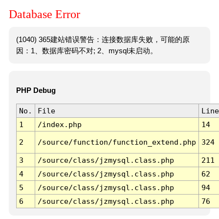
Database Error
(1040) 365建站错误警告：连接数据库失败，可能的原
因：1、数据库密码不对; 2、mysql未启动。
PHP Debug
No.
File
Line
1
/index.php
14
2
/source/function/function_extend.php
324
3
/source/class/jzmysql.class.php
211
4
/source/class/jzmysql.class.php
62
5
/source/class/jzmysql.class.php
94
6
/source/class/jzmysql.class.php
76