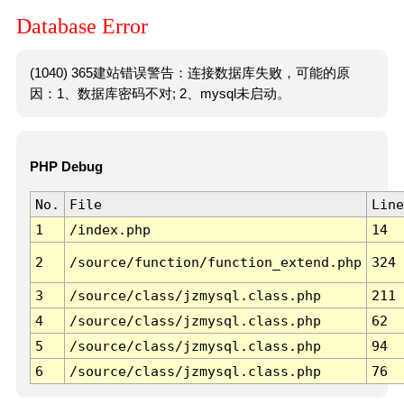
Database Error
(1040) 365建站错误警告：连接数据库失败，可能的原
因：1、数据库密码不对; 2、mysql未启动。
PHP Debug
No.
File
Line
1
/index.php
14
2
/source/function/function_extend.php
324
3
/source/class/jzmysql.class.php
211
4
/source/class/jzmysql.class.php
62
5
/source/class/jzmysql.class.php
94
6
/source/class/jzmysql.class.php
76