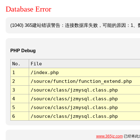
Database Error
(1040) 365建站错误警告：连接数据库失败，可能的原因：1、数
PHP Debug
No.
File
1
/index.php
2
/source/function/function_extend.php
3
/source/class/jzmysql.class.php
4
/source/class/jzmysql.class.php
5
/source/class/jzmysql.class.php
6
/source/class/jzmysql.class.php
www.365jz.com
已经将此